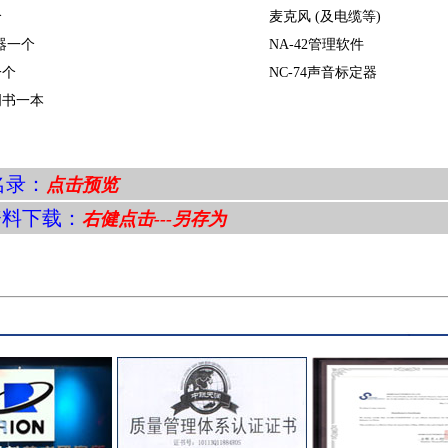
个
麦克风 (及电缆等)
器一个
NA-42管理软件
一个
NC-74声音标定器
明书一本
录：
点击预览
资料下载：
右健点击---另存为