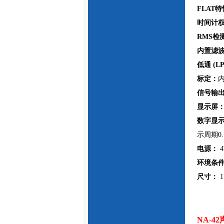
FLAT
时间计
RMS检
内置滤
低通 (LP
标定：
内
信号输
显示屏
数字显
示周期0.
电源：
环境条
尺寸：
1
NA-4