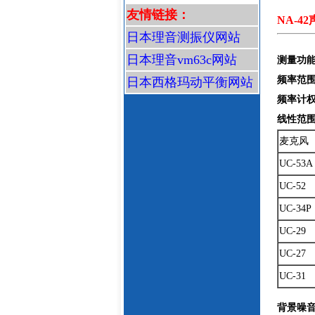
友情链接：
NA-4
日本理音测振仪网站
日本理音vm63c网站
测量功
频率范
日本西格玛动平衡网站
频率计
线性范
麦克风
UC-53A
UC-52
UC-34P
UC-29
UC-27
UC-31
背景噪