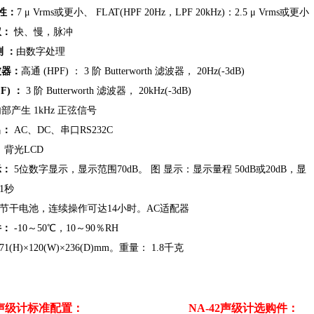
特性：
7 μ Vrms或更小、 FLAT(HPF 20Hz，LPF 20kHz)：2.5 μ Vrms或更小
权：
快、慢，脉冲
测 ：
由数字处理
波器：
高通 (HPF) ： 3 阶 Butterworth 滤波器， 20Hz(-3dB)
F) ：
3 阶 Butterworth 滤波器， 20kHz(-3dB)
部产生 1kHz 正弦信号
出：
AC、DC、串口RS232C
：
背光LCD
示：
5位数字显示，显示范围70dB。 图 显示：显示量程 50dB或20dB，显
1秒
4节干电池，连续操作可达14小时。AC适配器
件：
-10～50℃，10～90％RH
71(H)×120(W)×236(D)mm。重量： 1.8千克
2声级计标准配置：
NA-42声级计选购件：