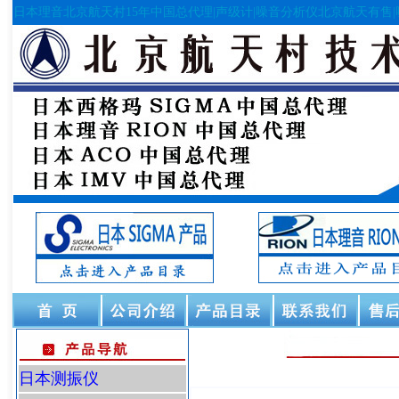
日本理音北京航天村15年中国总代理|声级计|噪音分析仪北京航天有售|
日本测振仪